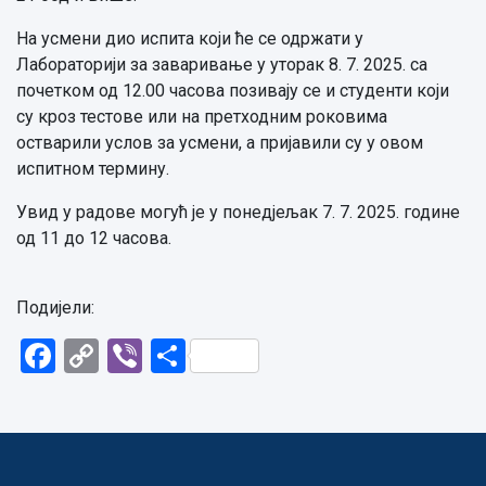
На усмени дио испита који ће се одржати у
Лабораторији за заваривање у уторак 8. 7. 2025. са
почетком од 12.00 часова позивају се и студенти који
су кроз тестове или на претходним роковима
остварили услов за усмени, а пријавили су у овом
испитном термину.
Увид у радове могућ је у понедјељак 7. 7. 2025. године
од 11 до 12 часова.
Подијели:
Facebook
Copy
Viber
Share
Link