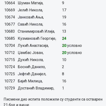
10664
Шуман Матија,
9
10669
Јелић Никола,
17
10674
Јанковић Ања,
19
10677
Савић Никола,
16
10683
Станимировић Илија,
13
10685
Кузмановић Георгије,
24
10704
Лукић Анастасија,
20
условно
10712
Џамбас Јован,
20
условно
10715
Дукић Никола,
10
10724
Боснић Данило,
2
10725
Јефтић Данијел,
8
10727
Бајић Милица,
16
10729
Достанић Владимир,
1
Писмени дио испита положили су студенти са остварен
21 бод и више.