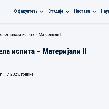
О факултету
Студије
Настава
Нау
ног дијела испита – Материјали II
ла испита – Материјали II
1. 7. 2025. године.