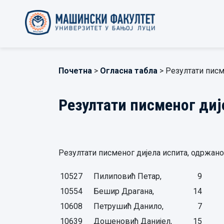
Почетна
>
Огласна табла
> Резултати писме
Резултати писменог дије
Резултати писменог дијела испита, одржаног 
10527
Пилиповић Петар,
9
10554
Бешир Драгана,
14
10608
Петрушић Данило,
7
10639
Дошеновић Данијел,
15