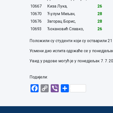
10667
Киза Лука,
26
10670
Ћулум Миљан,
28
10676
Загорац Борис,
28
10693
Ђокановић Славко,
26
Положили су студенти који су остварили 21
Усмени дио испита одржаће се у понедјељак 
Увид у радове могућ је у понедјељак 7. 7. 2
Подијели:
Facebook
Copy
Viber
Share
Link