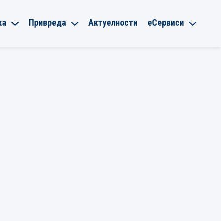
ка
Привреда
Актуелности
еСервиси