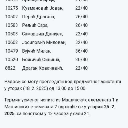
10275
Кузмановић Јован,
22/40
10502
Пераћ Драгана,
26/40
10583
Рељић Сара,
26/40
10503
Самарџија Данијел,
22/40
10602
Јосиповић Милован,
32/40
10479
Вујчић Милан,
36/40
10520
Божичић Синиша,
30/40
8822
Драган Ковачевић,
22/40
Радови се могу прегледати код предметног асистента
у уторак (18. 2. 2025) од 13.00 до 15.00.
Термин усменог испита из Машинских елемената 1 и
Машинских елемената 2 одржаће се у
уторак 25.
2.
2025.
са почетком у 13 часова у сали 21.