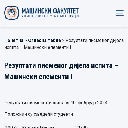
Почетна
>
Огласна табла
> Резултати писменог дијела
испита – Машински елементи I
Резултати писменог дијела испита –
Машински елементи I
Резултати писменог испита од 10. фебруар 2024.
Положили су сљедећи студенти:
10073
Криваја Марија,
21/40