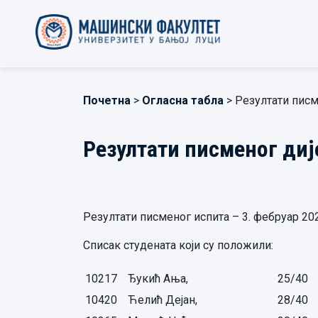
Почетна
>
Огласна табла
> Резултати писм
Резултати писменог диј
Резултати писменог испита – 3. фебруар 20
Списак студената који су положили:
10217
Ђукић Ања,
25/40
10420
Ћелић Дејан,
28/40