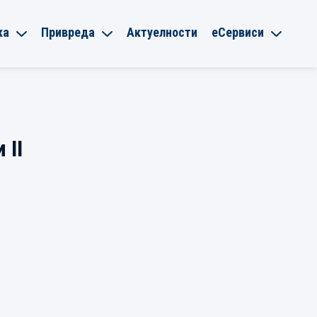
ка
Привреда
Актуелности
еСервиси
 II