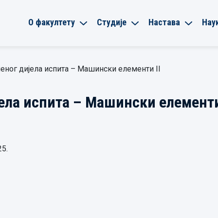
О факултету
Студије
Настава
Нау
еног дијела испита – Машински елементи II
ела испита – Машински елементи
25.