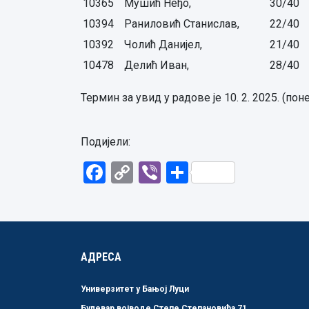
10365
Мушић Неђо,
30/40
10394
Раниловић Станислав,
22/40
10392
Чолић Данијел,
21/40
10478
Делић Иван,
28/40
Термин за увид у радове је 10. 2. 2025. (пон
Подијели:
Facebook
Copy
Viber
Share
Link
АДРЕСА
Универзитет у Бањој Луци
Булевар војводе Степе Степановића 71