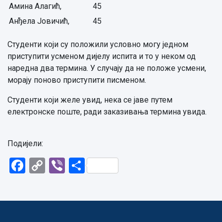
Амина Алагић,
45
Анђела Јовичић,
45
Студенти који су положили условно могу једном
приступити усменом дијелу испита и то у неком од
наредна два термина. У случају да не положе усмени,
морају поново приступити писменом.
Студенти који желе увид, нека се јаве путем
електронске поште, ради заказивања термина увида.
Подијели:
Facebook
Copy
Viber
Share
Link