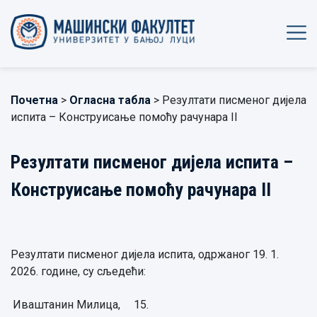
Почетна
>
Огласна табла
> Резултати писменог дијела
испита – Конструисање помоћу рачунара II
Резултати писменог дијела испита –
Конструисање помоћу рачунара II
Резултати писменог дијела испита, одржаног 19. 1.
2026. године, су сљедећи:
Иваштанин Милица,
15.