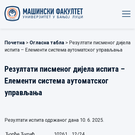
Почетна
>
Огласна табла
> Резултати писменог дијела
испита – Елементи система аутоматског управљања
Резултати писменог дијела испита –
Елементи система аутоматског
управљања
Резултати испита одржаног дана 10. 6. 2025.
Ђорђе Ђурић,
10261
12/24