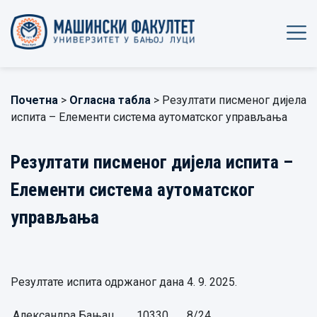
Почетна
>
Огласна табла
> Резултати писменог дијела
испита – Елементи система аутоматског управљања
Резултати писменог дијела испита –
Елементи система аутоматског
управљања
Резултате испита одржаног дана 4. 9. 2025.
Александра Бањац,
10330
8/24