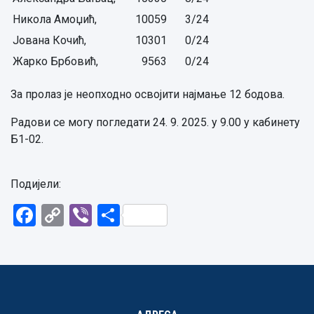
Никола Амоџић,
10059
3/24
Јована Кочић,
10301
0/24
Жарко Брбовић,
9563
0/24
За пролаз је неопходно освојити најмање 12 бодова.
Радови се могу погледати 24. 9. 2025. у 9.00 у кабинету
Б1-02.
Подијели:
Facebook
Copy
Viber
Share
Link