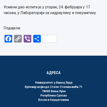
Усмени дио испита је у уторак, 24. фебруара у 17
часова, у Лабораторији за хидраулику и пнеуматику.
Подијели:
Facebook
Copy
Viber
Share
Link
АДРЕСА
Универзитет у Бањој Луци
Булевар војводе Степе Степановића 71
78000 Бања Лука
Република Српска
Босна и Херцеговина