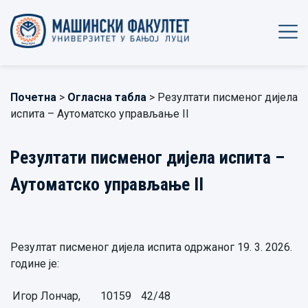
Почетна
>
Огласна табла
> Резултати писменог дијела
испита – Аутоматско управљање II
Резултати писменог дијела испита –
Аутоматско управљање II
Резултат писменог дијела испита одржаног 19. 3. 2026.
године је:
Игор Лончар,
10159
42/48