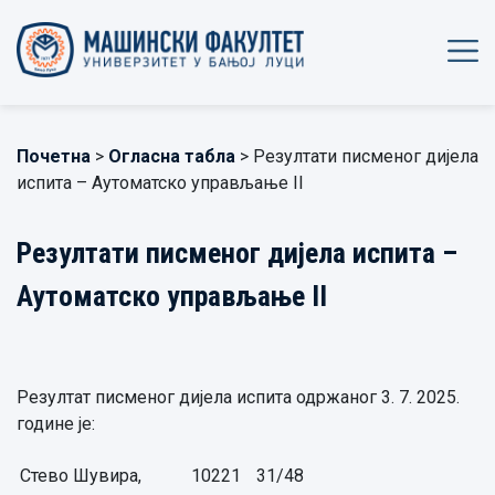
Почетна
>
Огласна табла
> Резултати писменог дијела
испита – Аутоматско управљање II
Резултати писменог дијела испита –
Аутоматско управљање II
Резултат писменог дијела испита одржаног 3. 7. 2025.
године је:
Стево Шувира,
10221
31/48