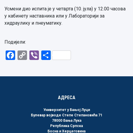
Усмени дио испита је у четврта (10. јула) у 12.00 часова
у кабинету наставника или у Лабораторији за
хидраулику и пнеуматику.
Подијели:
Facebook
Copy
Viber
Share
Link
АДРЕСА
Универзитет у Бањој Луци
Булевар војводе Степе Степановића 71
78000 Бања Лука
Република Српска
Босна и Херцеговина