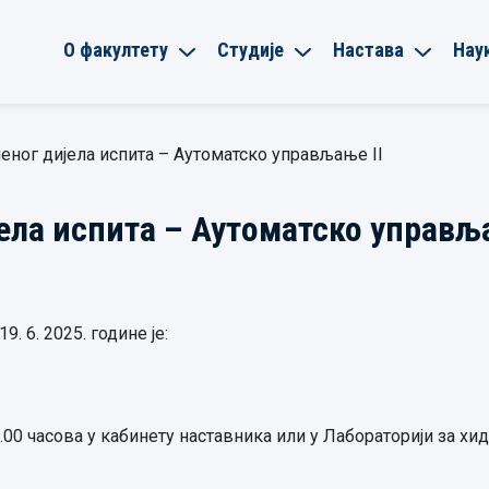
О факултету
Студије
Настава
Нау
еног дијела испита – Аутоматско управљање II
ела испита – Аутоматско управља
. 6. 2025. године је:
 13.00 часова у кабинету наставника или у Лабораторији за х