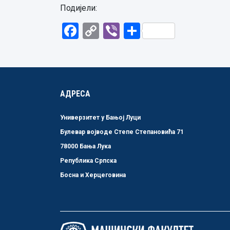
Подијели:
Facebook
Copy
Viber
Share
Link
АДРЕСА
Универзитет у Бањој Луци
Булевар војводе Степе Степановића 71
78000 Бања Лука
Република Српска
Босна и Херцеговина