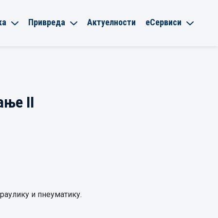
ка
Привреда
Актуелности
еСервиси
ње II
идраулику и пнеуматику.