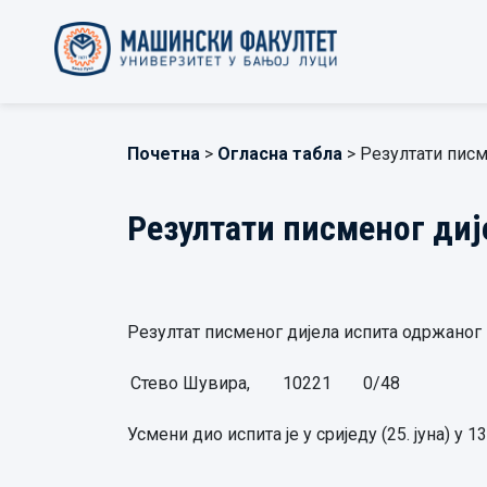
Почетна
>
Огласна табла
> Резултати писм
Резултати писменог диј
Резултат писменог дијела испита одржаног 19
Стево Шувира,
10221
0/48
Усмени дио испита је у сриједу (25. јуна) у