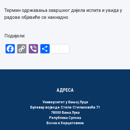
Термин одржавања завршног дијела испита и увида у
радове објавиће се накнадно.
Подијели:
Facebook
Copy
Viber
Share
Link
АДРЕСА
Универзитет у Бањој Луци
Булевар војводе Степе Степановића 71
78000 Бања Лука
Република Српска
Босна и Херцеговина