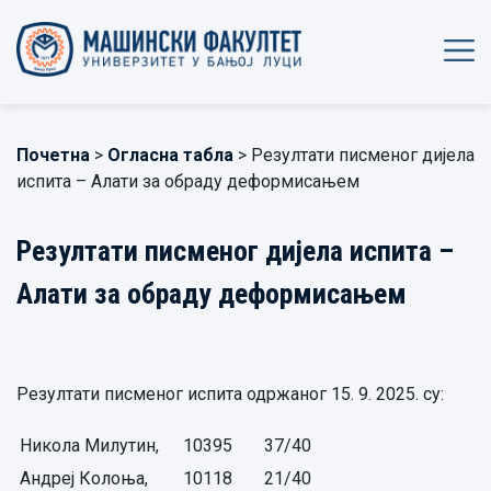
Почетна
>
Огласна табла
> Резултати писменог дијела
испита – Алати за обраду деформисањем
Резултати писменог дијела испита –
Алати за обраду деформисањем
Резултати писменог испита одржаног 15. 9. 2025. су:
Никола Милутин,
10395
37/40
Андреј Колоња,
10118
21/40