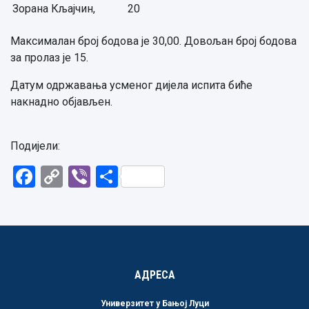
Зорана Кљајчин,
20
Максималан број бодова је 30,00. Довољан број бодова
за пролаз је 15.
Датум одржавања усменог дијела испита биће
накнадно објављен.
Подијели:
Facebook
Copy
Viber
Share
Link
АДРЕСА
Универзитет у Бањој Луци