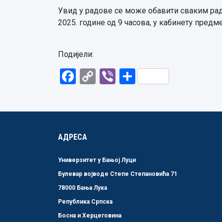
Увид у радове се може обавити сваким радн
2025. године од 9 часова, у кабинету предм
Подијели:
Facebook
Copy
Viber
Share
Link
АДРЕСА
Универзитет у Бањој Луци
Булевар војводе Степе Степановића 71
78000 Бања Лука
Република Српска
Босна и Херцеговина