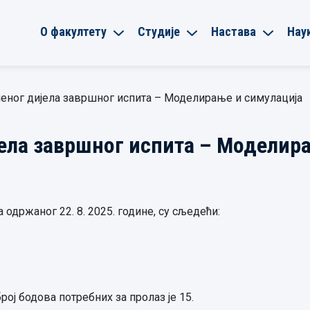
О факултету
Студије
Настава
Нау
еног дијела завршног испита – Моделирање и симулација
ела завршног испита – Моделир
одржаног 22. 8. 2025. године, су сљедећи:
ој бодова потребних за пролаз је 15.