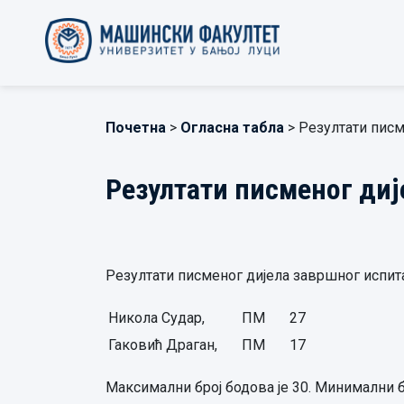
Почетна
>
Огласна табла
> Резултати писм
Резултати писменог диј
Резултати писменог дијела завршног испита 
Никола Судар,
ПМ
27
Гаковић Драган,
ПМ
17
Максимални број бодова је 30. Минимални бр