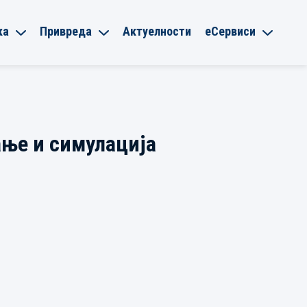
ка
Привреда
Актуелности
еСервиси
ање и симулација