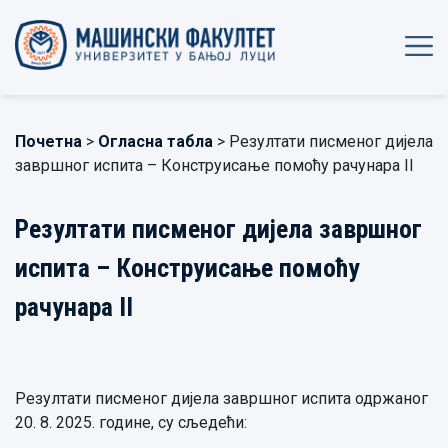
Почетна
>
Огласна табла
> Резултати писменог дијела
завршног испита – Конструисање помоћу рачунара II
Резултати писменог дијела завршног
испита – Конструисање помоћу
рачунара II
Резултати писменог дијела завршног испита одржаног
20. 8. 2025. године, су сљедећи: