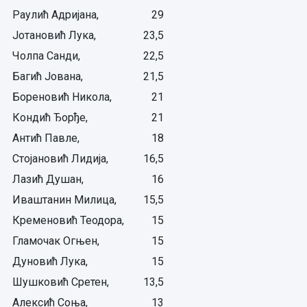
Раулић Адријана,
29
Јотановић Лука,
23,5
Чолпа Санди,
22,5
Багић Јована,
21,5
Бореновић Никола,
21
Кондић Ђорђе,
21
Антић Павле,
18
Стојановић Лидија,
16,5
Лазић Душан,
16
Иваштанин Милица,
15,5
Кременовић Теодора,
15
Гламочак Огњен,
15
Дуновић Лука,
15
Шушковић Сретен,
13,5
Алексић Соња,
13