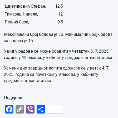
Цвјетиновић Стефан,
12,5
Тимарац Никола,
12
Рељић Сара,
9,5
Максимални број бодова је 30. Минимални број бодова
за пролаз је 15.
Увид у радове се може обавити у четвртак 3. 7. 2025.
године у 12 часова, у кабинету предметног наставника.
Усмени дио завршног испита одржаће се у петак 4. 7.
2025. године са почетком у 9 часова, у кабинету
предметног наставника.
Подијели:
Facebook
Copy
Viber
Share
Link