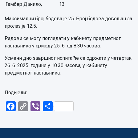
Гамбер Данило,
13
Максимални број бодова је 25. Број бодова довољан за
пролаз је 12,5.
Радови се могу погледати у кабинету предметног
наставника у сриједу 25. 6. од 8.30 часова.
Усмени дио завршног испита ће се одржати у четвртак
26. 6. 2025. године у 10.30 часова, у кабинету
предметног наставника.
Подијели:
Facebook
Copy
Viber
Share
Link