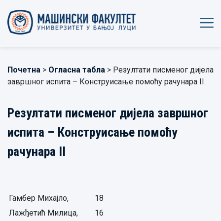
Почетна
>
Огласна табла
> Резултати писменог дијела
завршног испита – Конструисање помоћу рачунара II
Резултати писменог дијела завршног
испита – Конструисање помоћу
рачунара II
Гамбер Михајло,
18
Лажђетић Милица,
16