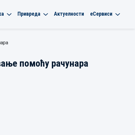
ка
Привреда
Актуелности
еСервиси
нара
вање помоћу рачунара