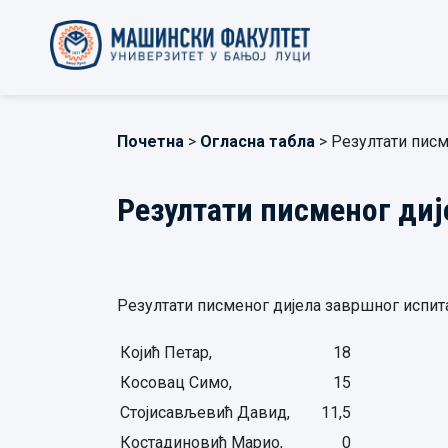
Почетна
>
Огласна табла
> Резултати писм
Резултати писменог диј
Резултати писменог дијела завршног испита,
Којић Петар,
18
Косовац Симо,
15
Стојисављевић Давид,
11,5
Костадиновић Марио,
0