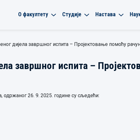
О факултету
Студије
Настава
Нау
еног дијела завршног испита – Пројектовање помоћу рачу
ела завршног испита – Пројекто
 одржаног 26. 9. 2025. године су сљедећи: