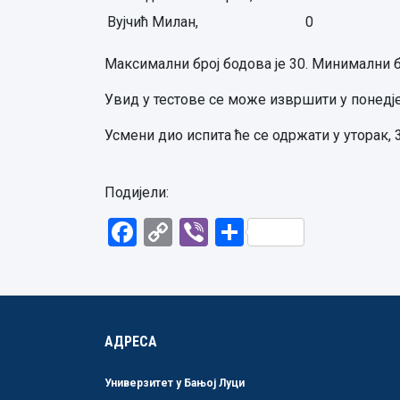
Вујчић Милан,
0
Максимални број бодова је 30. Минимални бр
Увид у тестове се може извршити у понедјељ
Усмени дио испита ће се одржати у уторак, 3
Подијели:
Facebook
Copy
Viber
Share
Link
АДРЕСА
Универзитет у Бањој Луци