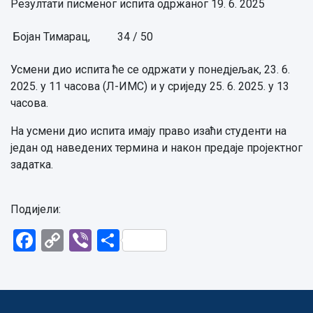
Резултати писменог испита одржаног 19. 6. 2025
Бојан Тимарац,
34 / 50
Усмени дио испита ће се одржати у понедјељак, 23. 6.
2025. у 11 часова (Л-ИМС) и у сриједу 25. 6. 2025. у 13
часова.
На усмени дио испита имају право изаћи студенти на
један од наведених термина и након предаје пројектног
задатка.
Подијели:
Facebook
Copy
Viber
Share
Link