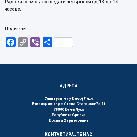
Радови се могу погледати четвртком од 13 до 14
часова.
Подијели:
Facebook
Copy
Viber
Share
Link
АДРЕСА
Универзитет у Бањој Луци
Булевар војводе Степе Степановића 71
78000 Бања Лука
Република Српска
Босна и Херцеговина
КОНТАКТИРАЈТЕ НАС