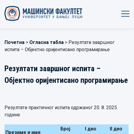
Почетна
>
Огласна табла
> Резултати завршног
испита – Објектно оријентисано програмирање
Резултати завршног испита –
Објектно оријентисано програмирање
Резултати практичног испита одржаног 20. 8. 2025.
године
Број
I дио
II дио
Презиме и име