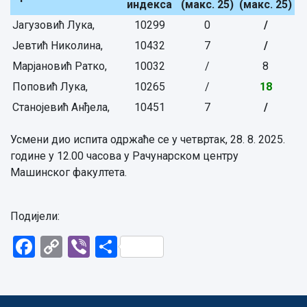
индекса
(макс. 25)
(макс. 25)
Јагузовић Лука,
10299
0
/
Јевтић Николина,
10432
7
/
Марјановић Ратко,
10032
/
8
Поповић Лука,
10265
/
18
Станојевић Анђела,
10451
7
/
Усмени дио испита одржаће се у четвртак, 28. 8. 2025.
године у 12.00 часова у Рачунарском центру
Машинског факултета.
Подијели:
Facebook
Copy
Viber
Share
Link