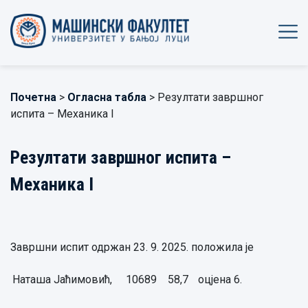
Почетна
>
Огласна табла
> Резултати завршног
испита – Механика I
Резултати завршног испита –
Механика I
Завршни испит одржан 23. 9. 2025. положила је
Наташа Јаћимовић,
10689
58,7
оцјена 6.