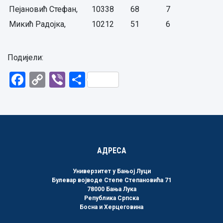
Пејановић Стефан,
10338
68
7
Микић Радојка,
10212
51
6
Подијели:
Facebook
Copy
Viber
Share
Link
АДРЕСА
Универзитет у Бањој Луци
Булевар војводе Степе Степановића 71
78000 Бања Лука
Република Српска
Босна и Херцеговина