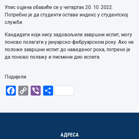
Упис оцјена обавиће се у четвртак 20. 10. 2022.
Потребно је да студенти оставе индекс у студентској
служби.
Кандидати који нису задовољили завршни испит, могу
поново полагати у јануарско-фебруарском року. Ако не
положе завршни испит до наведеног рока, потрено је
да поново полажу и писмени дио испита.
Подијели:
Facebook
Copy
Viber
Share
Link
АДРЕСА