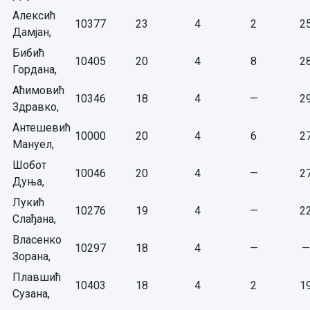
Алексић
10377
23
4
2
2
Дамјан,
Бибић
10405
20
4
8
2
Гордана,
Аћимовић
10346
18
4
—
2
Здравко,
Антешевић
10000
20
4
6
2
Мануел,
Шобот
10046
20
4
—
2
Дуња,
Лукић
10276
19
4
—
2
Слађана,
Власенко
10297
18
4
—
—
Зорана,
Плавшић
10403
18
4
2
1
Сузана,