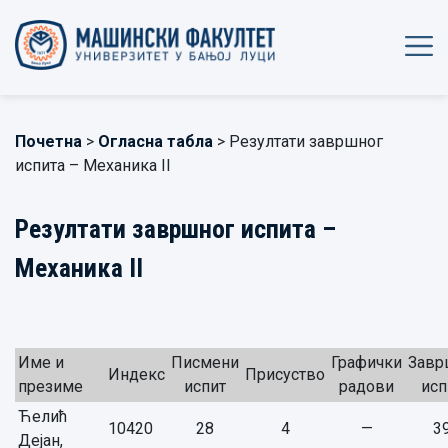
Почетна
>
Огласна табла
> Резултати завршног
испита – Механика II
Резултати завршног испита –
Механика II
Име и
Писмени
Графички
Завр
Индекс
Присуство
презиме
испит
радови
исп
Ћелић
10420
28
4
—
3
Дејан,