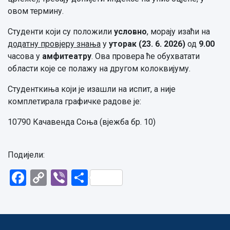
овом термину.
Студенти који су положили
условно
, морају изаћи на
додатну провјеру знања
у
уторак
(23. 6. 20
26
)
од
9.00
часова у
амфитеатру
. Ова провера ће обухватати
области које се полажу на другом колоквијуму.
Студенткиња који је изашли на испит, а није
комплетирала графичке радове је:
10790 Качавенда Соња (вјежба бр. 10)
Подијели:
Facebook
Copy
Viber
Share
Link