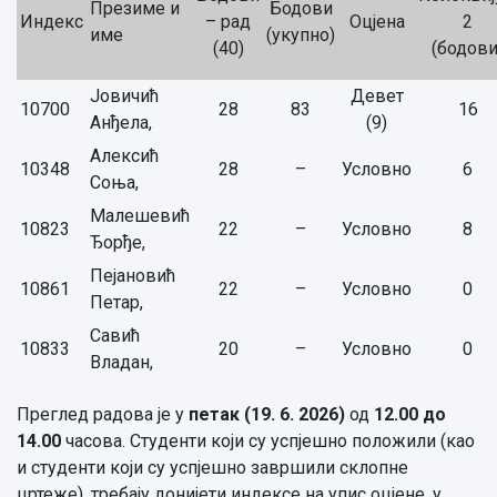
Презиме и
Бодови
Индекс
– рад
Оцјена
2
име
(укупно)
(40)
(бодови
Јовичић
Девет
10700
28
83
16
Анђела,
(9)
Алексић
10348
28
–
Условно
6
Соња,
Малешевић
10823
22
–
Условно
8
Ђорђе,
Пејановић
10861
22
–
Условно
0
Петар,
Савић
10833
20
–
Условно
0
Владан,
Преглед радова је у
петак
(19. 6. 20
26
)
од
12.00
до
14.00
часова. Студенти који су успјешно положили (као
и студенти који су успјешно завршили склопне
цртеже), требају донијети индексе на упис оцјене, у