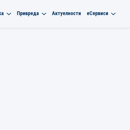
ка
Привреда
Актуелности
еСервиси