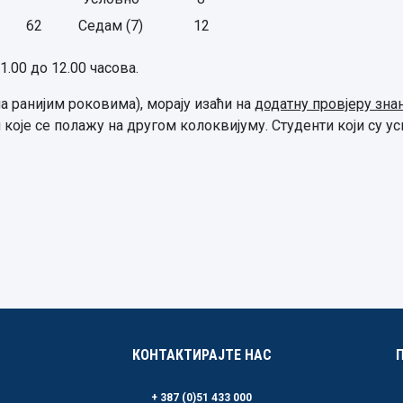
62
Седам (7)
12
1.00 до 12.00 часова.
на ранијим роковима), морају изаћи на
додатну провјеру зна
и које се полажу на другом колоквијуму. Студенти који су у
КОНТАКТИРАЈТЕ НАС
+ 387 (0)51 433 000