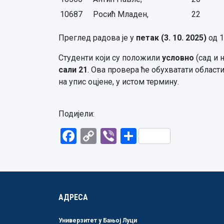
10687
Росић Младен,
22
Преглед радова је у
петак
(3.
10.
20
25
)
од 1
Студенти који су положили
условно
(сад и 
сали 21
. Ова провера ће обухватати област
на упис оцјене, у истом термину.
Подијели:
Facebook
Copy
Viber
Share
Link
АДРЕСА
Универзитет у Бањој Луци