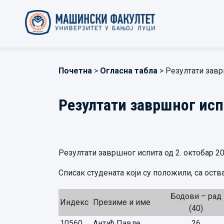
Почетна
>
Огласна табла
> Резултати зав
Резултати завршног ис
Резултати завршног испита од 2. октобар 20
Списак студената који су положили, са ост
Бодови – рад
Индекс
Презиме и име
(40)
10560
Антић Павле,
26