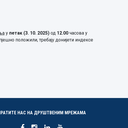
ња
у
петак
(3.
10.
20
25
)
од
12
.
00
часова у
спјешно положили, требају донијети индексе
ПРАТИТЕ НАС НА ДРУШТВЕНИМ МРЕЖАМА