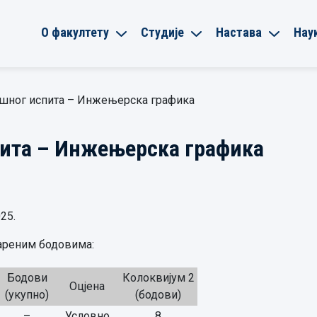
О факултету
Студије
Настава
Нау
ршног испита – Инжењерска графика
пита – Инжењерска графика
25.
вареним бодовима:
Бодови
Колоквијум 2
Оцјена
(укупно)
(бодови)
–
Условно
8