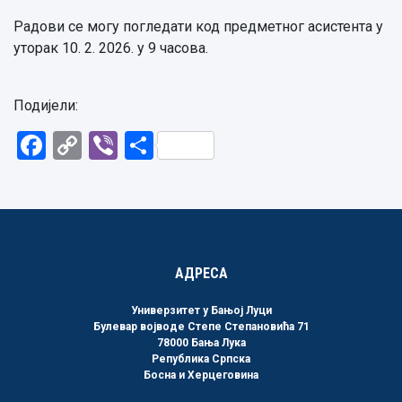
Радови се могу погледати код предметног асистента у
уторак 10. 2. 2026. у 9 часова.
Подијели:
Facebook
Copy
Viber
Share
Link
АДРЕСА
Универзитет у Бањој Луци
Булевар војводе Степе Степановића 71
78000 Бања Лука
Република Српска
Босна и Херцеговина