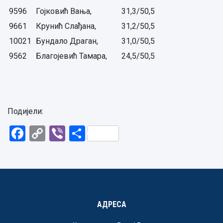
9596
Гојковић Вања,
31,3/50,5
9661
Крунић Слађана,
31,2/50,5
10021
Бундало Драган,
31,0/50,5
9562
Благојевић Тамара,
24,5/50,5
Подијели:
Facebook
Copy
Viber
Share
Link
АДРЕСА