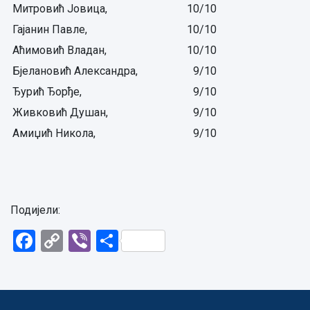
Митровић Јовица,
10/10
Гајанин Павле,
10/10
Аћимовић Владан,
10/10
Бјелановић Александра,
9/10
Ђурић Ђорђе,
9/10
Живковић Душан,
9/10
Амиџић Никола,
9/10
Подијели:
Facebook
Copy
Viber
Share
Link