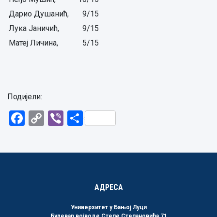
Дарио Душанић,
9/15
Лука Јаничић,
9/15
Матеј Личина,
5/15
Подијели:
Facebook
Copy
Viber
Share
Link
АДРЕСА
Универзитет у Бањој Луци
Булевар војводе Степе Степановића 71