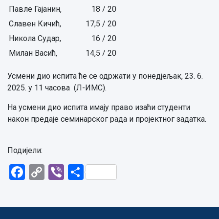
Павле Гајанин,
18 / 20
Славен Кичић,
17,5 / 20
Никола Судар,
16 / 20
Милан Васић,
14,5 / 20
Усмени дио испита ће се одржати у понедјељак, 23. 6.
2025. у 11 часова (Л-ИМС).
На усмени дио испита имају право изаћи студенти
након предаје семинарског рада и пројектног задатка.
Подијели:
Facebook
Copy
Viber
Share
Link