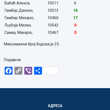
Бабић Алекса,
10311
6
Гамбер Данило,
10513
16
Гамбер Михајло,
10460
17
Љубоја Милан,
10542
0
Самац Михајло,
10467
0
Максимални број бодова је 25.
Подијели:
Facebook
Copy
Viber
Share
Link
АДРЕСА