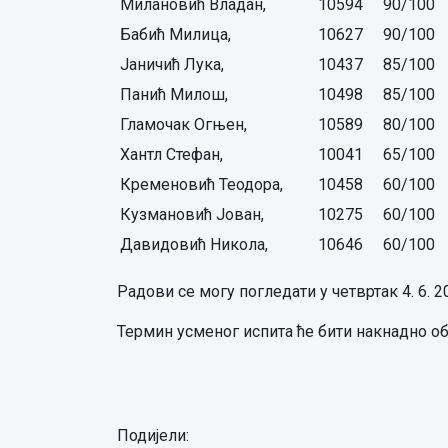
Милановић Владан,
10594
90/100
Бабић Милица,
10627
90/100
Јаничић Лука,
10437
85/100
Панић Милош,
10498
85/100
Гламочак Огњен,
10589
80/100
Хантл Стефан,
10041
65/100
Кременовић Теодора,
10458
60/100
Кузмановић Јован,
10275
60/100
Давидовић Никола,
10646
60/100
Радови се могу погледати у четвртак 4. 6. 20
Термин усменог испита ће бити накнадно об
Подијели: