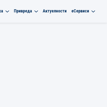
ка
Привреда
Актуелности
еСервиси