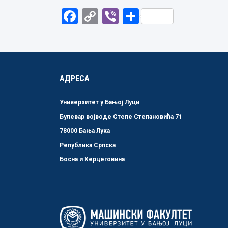
Facebook
Copy
Viber
Share
Link
АДРЕСА
Универзитет у Бањој Луци
Булевар војводе Степе Степановића 71
78000 Бања Лука
Република Српска
Босна и Херцеговина