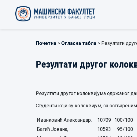
Почетна
>
Огласна табла
> Резултати друг
Резултати другог колок
Резултати другог колоквијума одржаног дана
Студенти који су колоквијум, са остварени
Иванковић Александар,
10709
100/100
Багић Јована,
10593
95/100