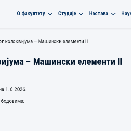
О факултету
Студије
Настава
Нау
ог колоквијума – Машински елементи II
вијума – Машински елементи II
 1. 6. 2026.
м бодовима: