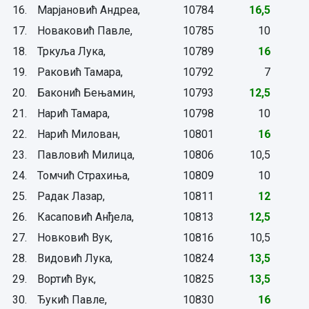
16.
Марјановић Андреа,
10784
16,5
17.
Новаковић Павле,
10785
10
18.
Тркуља Лука,
10789
16
19.
Раковић Тамара,
10792
7
20.
Баконић Бењамин,
10793
12,5
21.
Нарић Тамара,
10798
10
22.
Нарић Милован,
10801
16
23.
Павловић Милица,
10806
10,5
24.
Томчић Страхиња,
10809
10
25.
Радак Лазар,
10811
12
26.
Касаповић Анђела,
10813
12,5
27.
Новковић Вук,
10816
10,5
28.
Видовић Лука,
10824
13,5
29.
Вортић Вук,
10825
13,5
30.
Ђукић Павле,
10830
16