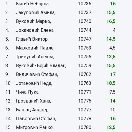
1.
Китић Небојша,
10736
16
2.
Јакуповић Амила,
10737
15,5
3.
Вуковић Марко,
10740
16,5
4.
Јокановић Елена,
10744
4
5.
Главић Виктор,
10747
14,5
6.
Марковић Павле,
10753
4,5
7.
Тривунић Алекса,
10755
13,5
8.
Вуковић-Ђојић Владан,
10759
15,5
9.
Видичевић Стефан,
10762
17
10.
Јотановић Неда,
10763
18,5
11.
Чича Лука,
10771
7,5
12.
Грозданић Хана,
10776
14
13.
Бањац Андреј,
10777
10
14.
Павловић Стефан,
10778
16
15.
Митровић Ранко,
10780
12,5