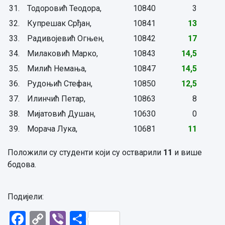
31.
Тодоровић Теодора,
10840
3
32.
Купрешак Срђан,
10841
13
33.
Радивојевић Огњен,
10842
17
34.
Милаковић Марко,
10843
14,5
35.
Милић Немања,
10847
14,5
36.
Рудоњић Стефан,
10850
12,5
37.
Илинчић Петар,
10863
8
38.
Мијатовић Душан,
10630
0
39.
Морача Лука,
10681
11
Положили су студенти који су остварили
11
и више
бодова.
Подијели:
Facebook
Copy
Viber
Share