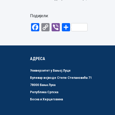
Подијели:
Facebook
Copy
Viber
Share
Link
АДРЕСА
Универзитет у Бањој Луци
Булевар војводе Степе Степановића 71
78000 Бања Лука
Република Српска
Босна и Херцеговина