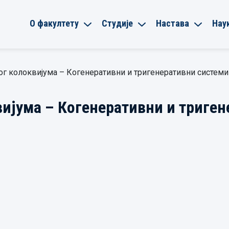
О факултету
Студије
Настава
Нау
ог колоквијума – Когенеративни и тригенеративни системи
вијума – Когенеративни и триге