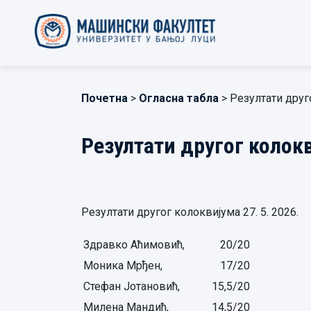
Почетна
>
Огласна табла
> Резултати друг
Резултати другог колок
Резултати другог колоквијума 27. 5. 2026.
Здравко Аћимовић,
20/20
Моника Мрђен,
17/20
Стефан Јотановић,
15,5/20
Милена Мандић,
14,5/20