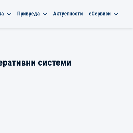
ка
Привреда
Актуелности
еСервиси
неративни системи