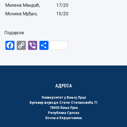
Милена Мандић,
17/20
Моника Мрђен,
15/20
Подијели:
Facebook
Copy
Viber
Share
Link
АДРЕСА
Универзитет у Бањој Луци
Булевар војводе Степе Степановића 71
78000 Бања Лука
Република Српска
Босна и Херцеговина