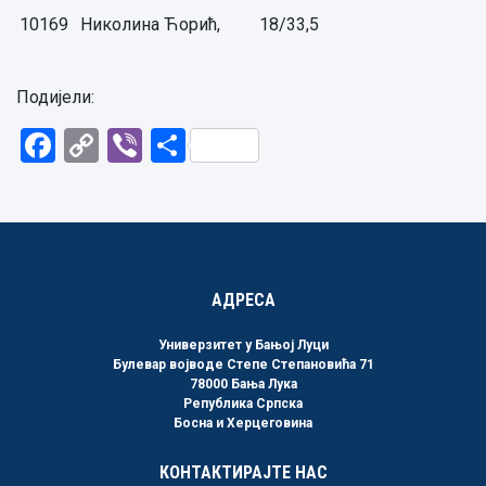
10169
Николина Ћорић,
18/33,5
Подијели:
Facebook
Copy
Viber
Share
Link
АДРЕСА
Универзитет у Бањој Луци
Булевар војводе Степе Степановића 71
78000 Бања Лука
Република Српска
Босна и Херцеговина
КОНТАКТИРАЈТЕ НАС