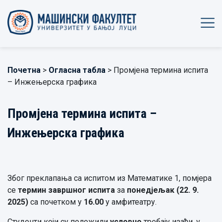
Почетна
>
Огласна табла
> Промјена термина испита
– Инжењерска графика
Промјена термина испита –
Инжењерска графика
Због преклапања са испитом из Математике 1, помјера
се
термин завршног испита
за
понедјељак (22.
9.
2025)
са почетком у
16
.
00
у амфитеатру.
Студенти који су положили
условно
требају изаћи, у