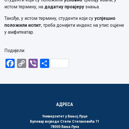
истом термину, на
додатну провјеру
знања.
Такође, у истом термину, студенти који су
успјешно
положили испит
, треба донијети индекс на упис оцјене
у амфитеатар.
Подијели:
Facebook
Copy
Viber
Share
Link
АДРЕСА
Универзитет у Бањој Луци
Булевар војводе Степе Степановића 71
78000 Бања Лука