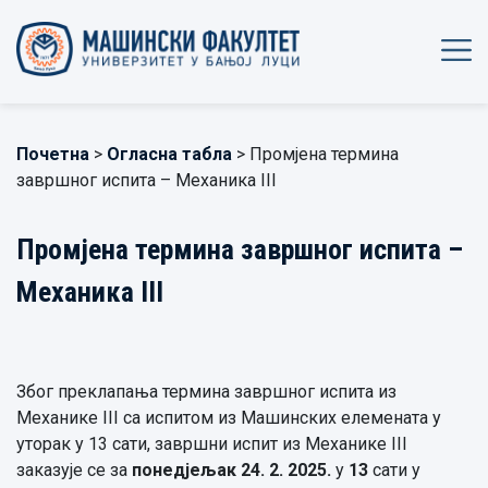
Почетна
>
Огласна табла
> Промјена термина
завршног испита – Механика III
Промјена термина завршног испита –
Механика III
Због преклапања термина завршног испита из
Механике III са испитом из Машинских елемената у
уторак у 13 сати, завршни испит из Механике III
заказује се за
понедјељак 24. 2. 2025.
у
13
сати у