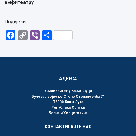
амфитеатру
.
Подијели:
Facebook
Copy
Viber
Share
Link
АДРЕСА
Универзитет у Бањој Луци
Булевар војводе Степе Степановића 71
78000 Бања Лука
Република Српска
Босна и Херцеговина
КОНТАКТИРАЈТЕ НАС