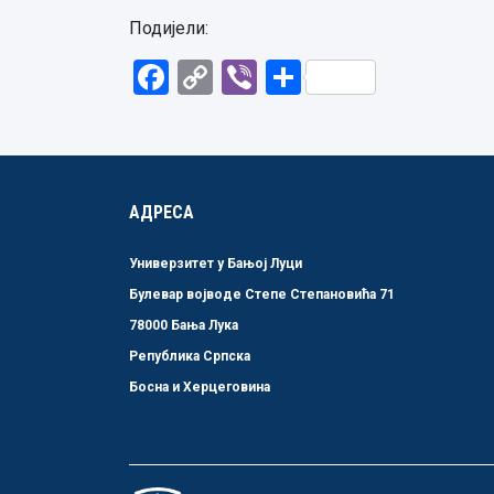
Подијели:
Facebook
Copy
Viber
Share
Link
АДРЕСА
Универзитет у Бањој Луци
Булевар војводе Степе Степановића 71
78000 Бања Лука
Република Српска
Босна и Херцеговина