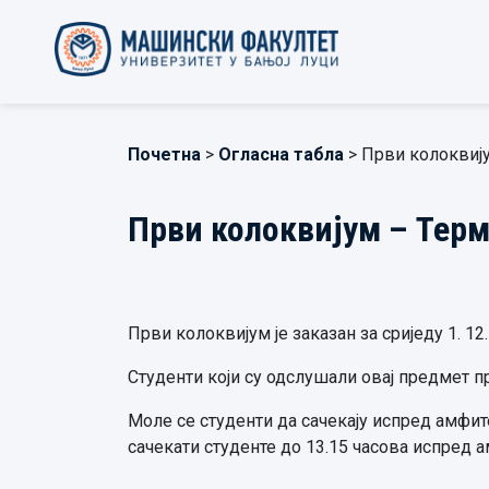
Почетна
>
Огласна табла
> Први колоквију
Први колоквијум – Терм
Први колоквијум је заказан за сриједу 1. 12.
Студенти који су одслушали овај предмет п
Моле се студенти да сачекају испред амфит
сачекати студенте до 13.15 часова испред 