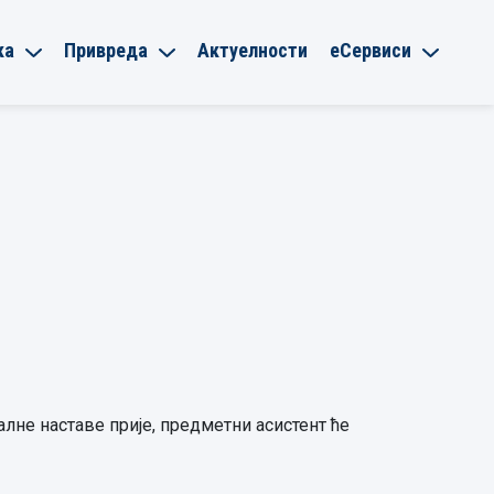
ка
Привреда
Актуелности
еСервиси
алне наставе прије, предметни асистент ће