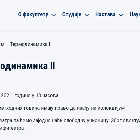
О факултету
Студије
Настава
Нау
м – Термодинамика II
одинамика II
 2021. године у 13 часова.
ретходних година имају право да изађу на колоквијум.
еатра па ћемо заједно наћи слободну учионицу. Због евенту
амфитеатра.