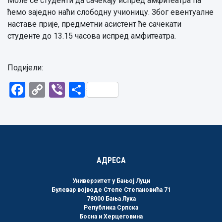
Моле се студенти да сачекају испред амфитеатра па
ћемо заједно наћи слободну учионицу. Због евентуалне
наставе прије, предметни асистент ће сачекати
студенте до 13.15 часова испред амфитеатра.
Подијели:
Facebook
Copy
Viber
Share
Link
АДРЕСА
Универзитет у Бањој Луци
Булевар војводе Степе Степановића 71
78000 Бања Лука
Република Српска
Босна и Херцеговина