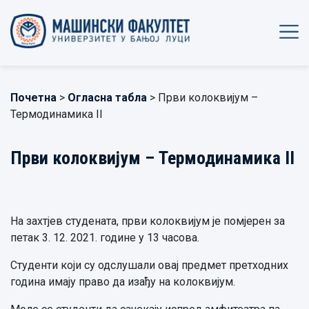
Почетна
>
Огласна табла
> Први колоквијум –
Термодинамика II
Први колоквијум – Термодинамика II
На захтјев студената, први колоквијум је помјерен за
петак 3. 12. 2021. године у 13 часова.
Студенти који су одслушали овај предмет претходних
година имају право да изађу на колоквијум.