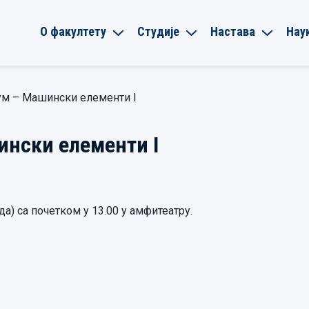
О факултету
Студије
Настава
Нау
ум – Машински елементи I
ински елементи I
да) са почетком у 13.00 у амфитеатру.