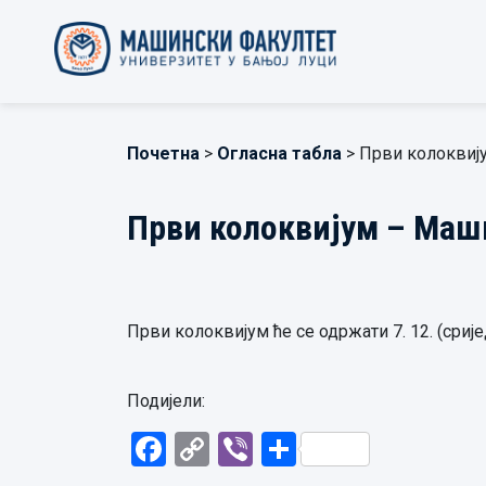
Почетна
>
Огласна табла
> Први колоквиј
Први колоквијум – Маш
Први колоквијум ће се одржати 7. 12. (срије
Подијели:
Facebook
Copy
Viber
Share
Link