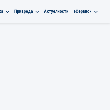
ка
Привреда
Актуелности
еСервиси