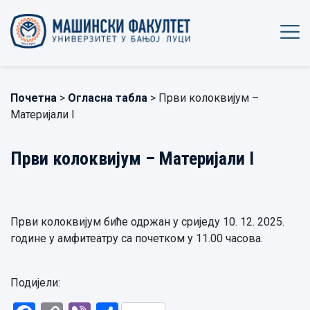
Почетна
>
Огласна табла
> Први колоквијум –
Материјали I
Први колоквијум – Материјали I
Први колоквијум биће одржан у сриједу 10. 12. 2025.
године у амфитеатру са почетком у 11.00 часова.
Подијели: