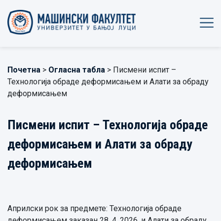
Почетна
>
Огласна табла
> Писмени испит –
Технологија обраде деформисањем и Алати за обраду
деформисањем
Писмени испит – Технологија обраде
деформисањем и Алати за обраду
деформисањем
Априлски рок за предмете: Технологија обраде
деформисањем заказан 28. 4. 2026. и Алати за обраду