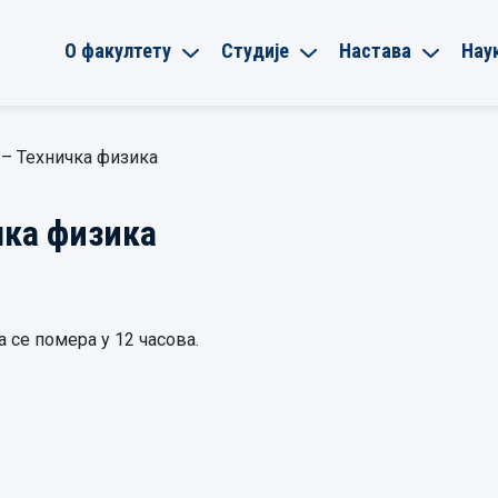
О факултету
Студије
Настава
Нау
 – Техничка физика
чка физика
а се помера у 12 часова.