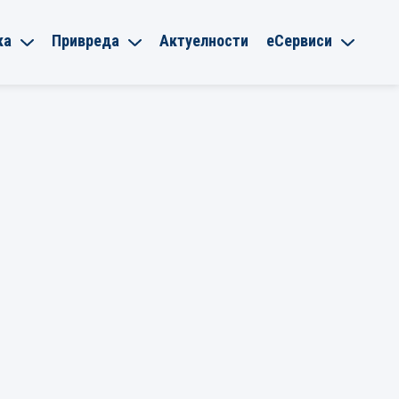
ка
Привреда
Актуелности
еСервиси