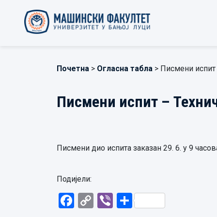
Почетна
>
Огласна табла
> Писмени испит
Писмени испит – Техни
Писмени дио испита заказан 29. 6. у 9 часов
Подијели:
Facebook
Copy
Viber
Share
Link