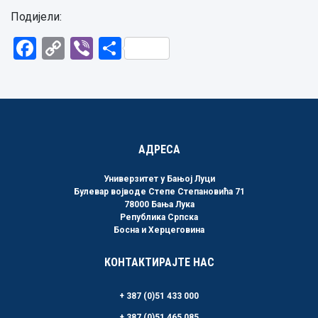
Подијели:
Facebook
Copy
Viber
Share
Link
АДРЕСА
Универзитет у Бањој Луци
Булевар војводе Степе Степановића 71
78000 Бања Лука
Република Српска
Босна и Херцеговина
КОНТАКТИРАЈТЕ НАС
+ 387 (0)51 433 000
+ 387 (0)51 465 085