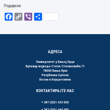
Подијели:
Facebook
Copy
Viber
Share
Link
АДРЕСА
Универзитет у Бањој Луци
Булевар војводе Степе Степановића 71
78000 Бања Лука
Република Српска
Босна и Херцеговина
КОНТАКТИРАЈТЕ НАС
+ 387 (0)51 433 000
+ 387 (0)51 465 085