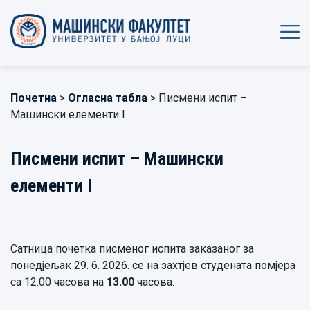
Почетна
>
Огласна табла
> Писмени испит –
Машински елементи I
Писмени испит – Машински
елементи I
Сатница почетка писменог испита заказаног за
понедјељак 29. 6. 2026. се на захтјев студената помјера
са 12.00 часова на
13.00
часова.