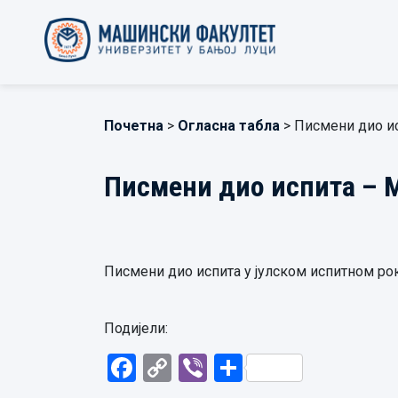
Почетна
>
Огласна табла
> Писмени дио и
Писмени дио испита – 
Писмени дио испита у јулском испитном року
Подијели:
Facebook
Copy
Viber
Share
Link