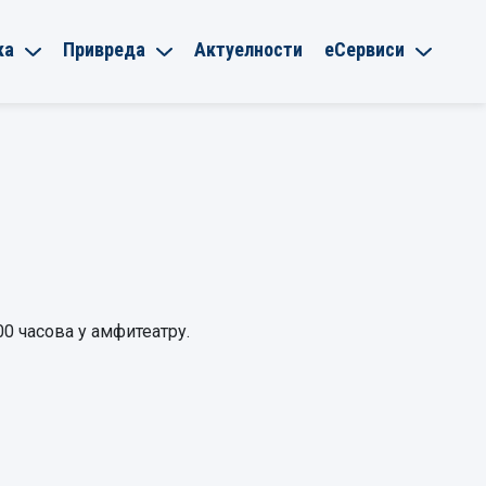
ка
Привреда
Актуелности
еСервиси
00 часова у амфитеатру.