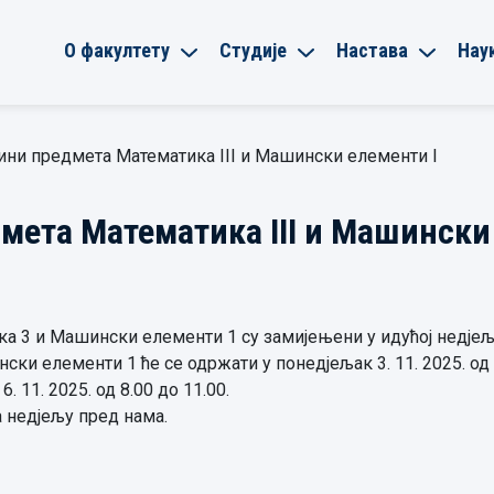
О факултету
Студије
Настава
Нау
ини предмета Математика III и Машински елементи I
мета Математика III и Машински
 3 и Машински елементи 1 су замијењени у идућој недјељ
и елементи 1 ће се одржати у понедјељак 3. 11. 2025. од 8
 11. 2025. од 8.00 до 11.00.
 недјељу пред нама.