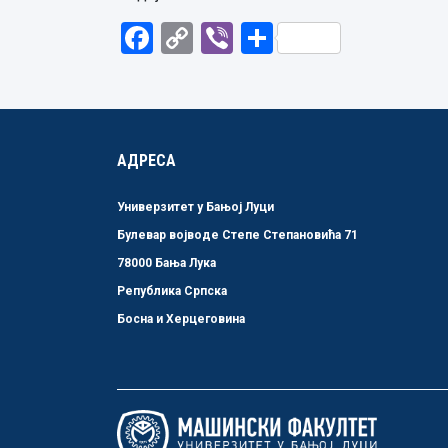
Facebook
Copy
Viber
Share
Link
АДРЕСА
Универзитет у Бањој Луци
Булевар војводе Степе Степановића 71
78000 Бања Лука
Република Српска
Босна и Херцеговина