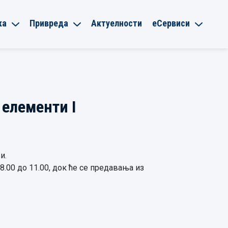
ка
Привреда
Актуелности
еСервиси
 елементи I
и.
.00 до 11.00, док ће се предавања из