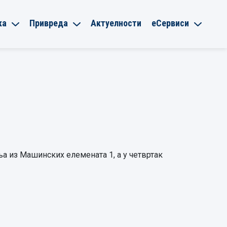
ка
Привреда
Актуелности
еСервиси
ња из Машинских елемената 1, а у четвртак