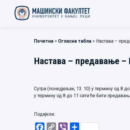
Почетна
>
Огласна табла
> Настава – пре
Настава – предавање –
Сутра (понедјељак, 13. 10) у термину од 8 
у термину од 8 до 11 сати ће бити предава
Подијели:
Facebook
Copy
Viber
Share