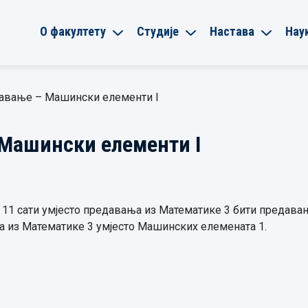
О факултету
Студије
Настава
Нау
давање – Машински елементи I
 Машински елементи I
до 11 сати умјесто предавања из Математике 3 бити предава
ња из Математике 3 умјесто Машинских елемената 1.